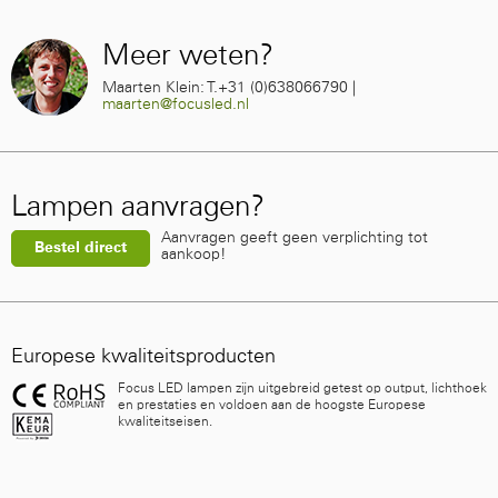
Meer weten?
Maarten Klein: T.+31 (0)638066790 |
maarten@focusled.nl
Lampen aanvragen?
Aanvragen geeft geen verplichting tot
Bestel direct
aankoop!
Europese kwaliteitsproducten
Focus LED lampen zijn uitgebreid getest op output, lichthoek
en prestaties en voldoen aan de hoogste Europese
kwaliteitseisen.